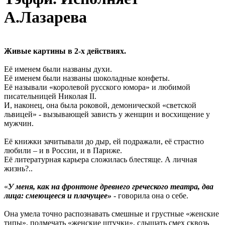
А.Лазарева
Живые картины в 2-х действиях.
Её именем были названы духи.
Её именем были названы шоколадные конфеты.
Её называли «королевой русского юмора» и любимой
писательницей Николая II.
И, наконец, она была роковой, демонической «светской
львицей» - вызывающей зависть у женщин и восхищение у
мужчин.
Её книжки зачитывали до дыр, ей подражали, её страстно
любили – и в России, и в Париже.
Её литературная карьера сложилась блестяще. А личная
жизнь?..
«
У меня, как на фронтоне древнего греческого театра, два
лица: смеющееся и плачущее»
- говорила она о себе.
Она умела точно распознавать смешные и грустные «женские
типы», подмечать «женские штучки», слышать смех сквозь