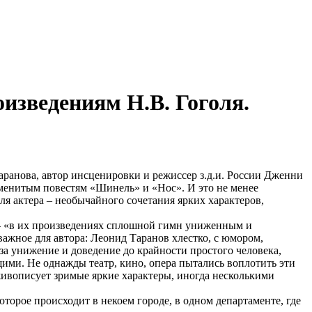
изведениям Н.В. Гоголя.
ранова, автор инсценировки и режиссер з.д.и. России Дженни
менитым повестям «Шинель» и «Нос». И это не менее
я актера – необычайного сочетания ярких характеров,
– «в их произведениях сплошной гимн униженным и
важное для автора: Леонид Таранов хлестко, с юмором,
а унижение и доведение до крайности простого человека,
щими. Не однажды театр, кино, опера пытались воплотить эти
 живописует зримые яркие характеры, иногда несколькими
торое происходит в некоем городе, в одном департаменте, где