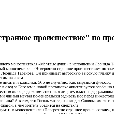
транное происшествие" по про
ешного моноспектакля «Мёртвые души» в исполнении Леонида Та
вый моноспектакль «Невероятно странное происшествие» по зна
о Леонида Таранова. Он принимает авторскую высокую планку дл
ским началом.
писатели-классики. Это не случайно. Как выразился философ 
 в след за Гоголем в новой постановке акцентируется особенно 
сть всякого рода «ответственным лицам», власть предержащим з
кими чинами мечтал по-генеральски задирать нос перед нижестоя
причина? А в том, что Гоголь мастерски владея Словом, им же и
разой, в чем зритель убедится на спектакле.
умать в моноспектакле «Невероятно странное происшествие», ко