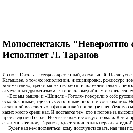
Моноспектакль "Невероятно с
Исполняет Л. Таранов
И снова Гоголь – всегда современный, актуальный. После усп
Катышева, в том же исполнении, инсценировке, режиссуре но
занимательно, ярко и выразительно в исполнении талантливог
отмеченных драматизмом, сатирико-комедийным и фантастиче
«Все мы вышли и «Шинели» Гоголя» говорили о себе русские 
оскорбленным», где есть место отзывчивости и состраданию. Но
отчаянной веселостью и фантастикой воплощает неизбежную ме
каких много среди нас. И достается тем, кто в погоне за высо
произведения Гоголя. Но что-то важное отсутствовало. В чем 
фразами. Леониду Таранову удается воплотить персонаж одной ф
Будет над кем посмеяться, кому посочувствовать, над чем под