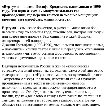
«Вертумн» – поэма Иосифа Бродского, написанная в 1990
году. Это одно из самых монументальных его
произведений, где переплетаются несколько концепций:
времени, метаморфозы, жизни и смерти.
Вертумн – языческое божество, в римской мифологии бог
перемен (будь то времена года, течение рек, настроения людей
или созревание плодов). Был одним из мужей Помоны,
олицетворяющей плодородие.
Джанни Буттафава (1939-1990), чьей памяти посвящена поэма,
– знаменитый критик театра и кино и переводчик, открывший
итальянскому читателю романы Достоевского, произведения
многих современных прозаиков и поэтов.
Ведущий исполнитель России в жанре «классическая
эстрада», оперный певец, актёр, эксперт самого рейтингового
телепроекта страны «Ну-ка все вместе», заслуженный артист
Татарстана Альберт Жалилов, известный своим глубоким
проникновением в текст и выразительной манерой
исполнения, представит авторскую интерпретацию этого
произведения. Это будет настоящее путешествие в мир
поэзии, где каждое слово и каждая нота раскрывают тайны и
смыслы, заложенные в творчестве великого поэта. Вечер
обещает стать настоящим интеллектуальным путешествием,