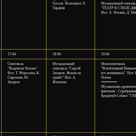
Гоголя. Исполняет Л.
Музыкальный спектак
Таранов
"ТЕАТР В СТИЛЕ ДЖ
Исп. А. Носков, Д. М
17.04
18.04
19.04
Спектакль
Музыкальный
Моноспектакль
"Водевили Чехова".
спектакль "Сергей
"Влюблённый Маяковс
Исп. Т. Морозова, К.
Захаров: Жизнь на
его женщины/а". Исп. 
Сироткин, Ю.
грани!" Исп. А.
Попов
Захаров
Жалилов
•••••••••••••
Музыкально-драматич
фантазия - Серебряный
Бродячей Собаке "ГАВ