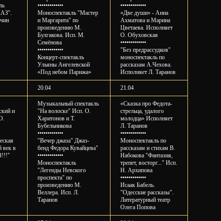
ль
•••••••••••••
•••••••••••••
АЗ".
Моноспектакль "Мастер
«Две души» - Анна
ячин
и Маргарита" по
Ахматова и Марина
произведению М.
Цветаева. Исполняет
Булгакова. Исп. М.
О. Обуховская
Семёнова
•••••••••••••
•••••••••••••
"Без предрассудков"
Концерт-спектакль
моноспектакль по
Ульяны Ангелевской
рассказам А.Чехова.
«Под небом Парижа»
Исполняет Л. Таранов
20.04
21.04
Музыкальный спектакль
«Сказка про Федота-
кий и
"На волоске" Исп. О.
стрельца, удалого
О.
Харитонов и Т.
молодца» Исполняет
Бубельникова
Л. Таранов
•••••••••••••
•••••••••••••
еская
"Вечер джаза" Джаз-
Моноспектакль по
 век в
бенд Федора Кувайцева"
рассказам и стихам В.
!!!"
•••••••••••••
Набокова "Фантазия,
Моноспектакль
трепет, восторг..." Исп.
"Легенды Невского
Н. Архипова
проспекта" по
•••••••••••••
произведению М.
Исаак Бабель.
Веллера. Исп. Л.
"Одесские рассказы".
Таранов
Литературный театр
Олега Попова