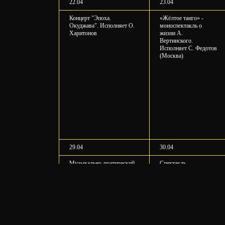
22.04
23.04
Концерт "Эпоха.
«Жёлтое танго» -
Окуджава". Исполняет О.
моноспектакль о
Харитонов
жизни А.
Вертинского.
Исполняет С. Федотов
(Москва)
29.04
30.04
Музыкально-поэтический
Спектакль
спектакль "Всё движется
"Весёленькие
любовью..." Исп. Е.
гастроли". Исп. К.
Воликова и Д. Воликов
Сироткин и А.
•••••••••••••
Некрасова
«Поэтический театр
•••••••••••••
Светланы Крючковой»
«Сатирикон»
представляет "Приди от
моноспектакль.
боли отогреться..." - ко
Исполняет Л. Таранов