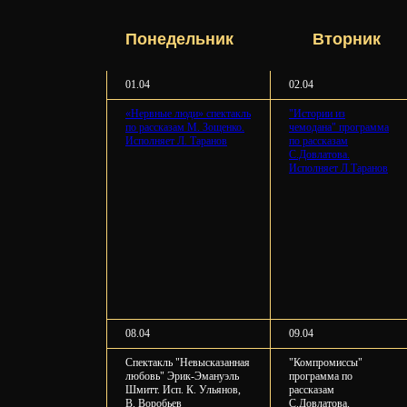
Понедельник
⠀⠀Вторник⠀
01.04
02.04
«Нервные люди» спектакль
"Истории из
по рассказам М. Зощенко.
чемодана" программа
Исполняет Л. Таранов
по рассказам
С.Довлатова.
Исполняет Л.Таранов
08.04
09.04
Спектакль "Невысказанная
"Компромиссы"
любовь" Эрик-Эмануэль
программа по
Шмитт. Исп. К. Ульянов,
рассказам
В. Воробьев
С.Довлатова.