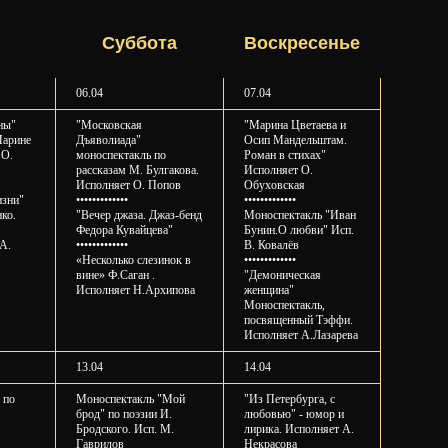
⠀⠀
⠀⠀Суббота⠀⠀
Воскресенье
06.04
07.04
ны"
"Московская
"Марина Цветаева и
Марине
Дъяволиада"
Осип Мандельштам.
 О.
моноспектакль по
Роман в стихах"
рассказам М. Булгакова.
Исполняет О.
Исполняет О. Попов
Обуховская
изни"
•••••••••••••
•••••••••••••
ко.
"Вечер джаза. Джаз-бенд
Моноспектакль "Иван
Федора Кувайцева"
Бунин.О любви" Исп.
 А.
•••••••••••••
В. Ковалёв
«Несколько слезинок в
•••••••••••••
вине» Ф.Саган .
"Демоническая
Исполняет Н.Архипова
женщина"
Моноспектакль,
посвященный Тэффи.
Исполняет А.Лазарева
13.04
14.04
 по
Моноспектакль "Мой
"Из Петербурга, с
.
брод" по поэзии И.
любовью" - юмор и
Бродского. Исп. М.
лирика. Исполняет А.
Гаврилов
Некрасова