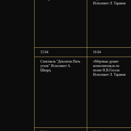
Исполняет Л. Таранов
15.04
16.04
Спектакль "Довлатов.Пять
«Мёртвые души»
углов" Исполняет А.
моноспектакль по
Шварц
поэме Н.В.Гоголя
Исполняет Л. Таранов