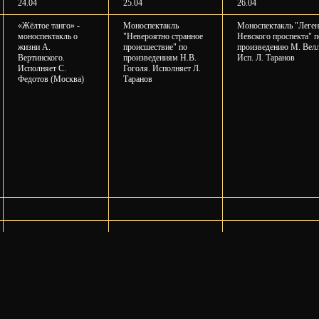
24.04
25.04
26.04
«Жёлтое танго» -
Моноспектакль
Моноспектакль "Леге
моноспектакль о
"Невероятно странное
Невского проспекта" п
жизни А.
происшествие" по
произведению М. Велл
Вертинского.
произведениям Н.В.
Исп. Л. Таранов
Исполняет С.
Гоголя. Исполняет Л.
Федотов (Москва)
Таранов