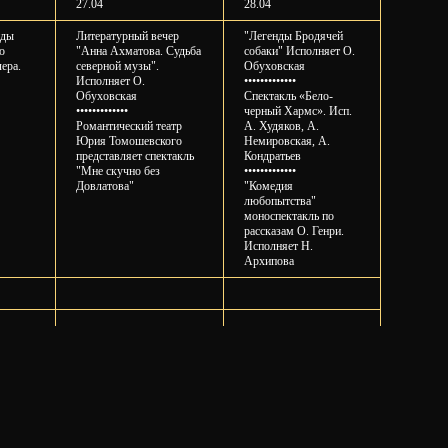
27.04
28.04
нды
Литературный вечер
"Легенды Бродячей
о
"Анна Ахматова. Судьба
собаки" Исполняет О.
ера.
северной музы".
Обуховская
Исполняет О.
•••••••••••••
Обуховская
Спектакль «Бело-
•••••••••••••
черный Хармс». Исп.
Романтический театр
А. Худяков, А.
Юрия Томошевского
Немировская, А.
представляет спектакль
Кондратьев
"Мне скучно без
•••••••••••••
Довлатова"
"Комедия
любопытства"
моноспектакль по
рассказам О. Генри.
Исполняет Н.
Архипова