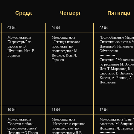
⠀⠀Среда⠀⠀
⠀⠀Четверг⠀
⠀⠀Пятница
03.04
04.04
05.04
Моноспектакль
Моноспектакль
"Возлюбленные Мари
"Характеры" по
"Легенды невского
Спектакль-концерт о 
рассказам В.
проспекта" по
Цветаевой. Исполняет
Шукшина. Исп. В.
произведению М.
Обуховская
Борисов
Веллера. Исп. Л.
•••••••••••••
Таранов
Спектакль "Мелочи ж
по рассказам М. Зощен
Исп. Т. Морозова, К.
Сироткин, В. Зайцева,
Калеев, А. Блинов, А.
Некрасова
10.04
11.04
12.04
Моноспектакль
Моноспектакль
Моноспектакль "Баня"
"Золотая любовь
"Невероятно странное
рассказам М. Зощенко
Серебренного века"
происшествие" по
Исполняет Л. Таранов
Исполняет О.Попов
произведениям Н.В.
•••••••••••••